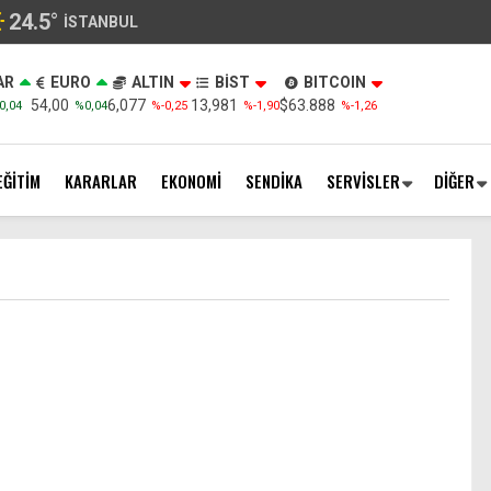
24.5
°
İSTANBUL
AR
EURO
ALTIN
BİST
BITCOIN
54,00
6,077
13,981
$63.888
0,04
%0,04
%-0,25
%-1,90
%-1,26
EĞİTİM
KARARLAR
EKONOMİ
SENDİKA
SERVİSLER
DİĞER