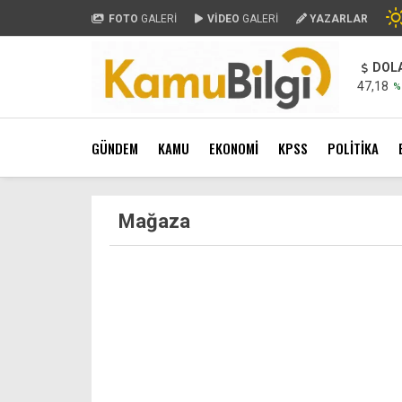
FOTO
GALERİ
VİDEO
GALERİ
YAZARLAR
DOL
47,18
%
GÜNDEM
KAMU
EKONOMİ
KPSS
POLİTİKA
Mağaza