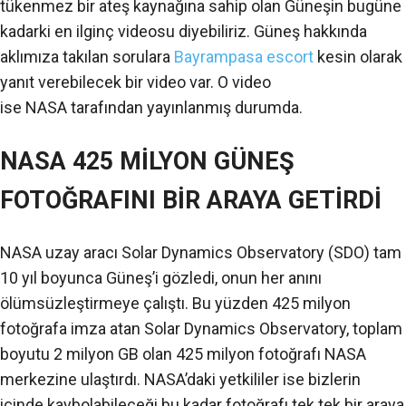
tükenmez bir ateş kaynağına sahip olan Güneşin bugüne
kadarki en ilginç videosu diyebiliriz. Güneş hakkında
aklımıza takılan sorulara
Bayrampasa escort
kesin olarak
yanıt verebilecek bir video var. O video
ise NASA tarafından yayınlanmış durumda.
NASA 425 MİLYON GÜNEŞ
FOTOĞRAFINI BİR ARAYA GETİRDİ
NASA uzay aracı Solar Dynamics Observatory (SDO) tam
10 yıl boyunca Güneş’i gözledi, onun her anını
ölümsüzleştirmeye çalıştı. Bu yüzden 425 milyon
fotoğrafa imza atan Solar Dynamics Observatory, toplam
boyutu 2 milyon GB olan 425 milyon fotoğrafı NASA
merkezine ulaştırdı. NASA’daki yetkililer ise bizlerin
içinde kaybolabileceği bu kadar fotoğrafı tek tek bir araya