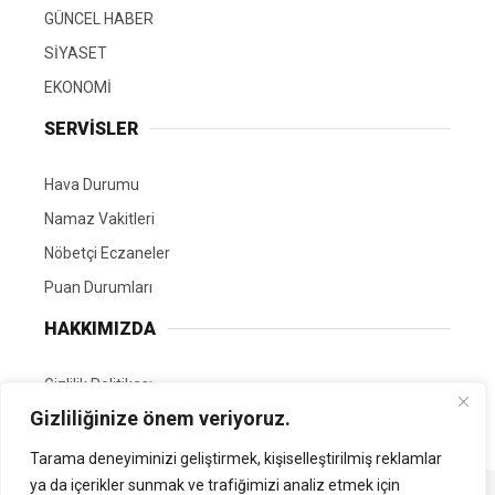
GÜNCEL HABER
SİYASET
EKONOMİ
SERVİSLER
Hava Durumu
Namaz Vakitleri
Nöbetçi Eczaneler
Puan Durumları
HAKKIMIZDA
Gizlilik Politikası
Gizliliğinize önem veriyoruz.
GÖNÜLLÜ EDİTÖRÜMÜZ OL
Tarama deneyiminizi geliştirmek, kişiselleştirilmiş reklamlar
ya da içerikler sunmak ve trafiğimizi analiz etmek için