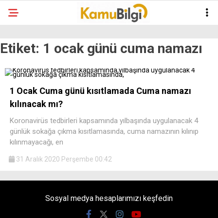
Etiket:
1 ocak günü cuma namazı
1 Ocak Cuma günü kısıtlamada Cuma namazı
kılınacak mı?
Koronavirüs tedbirleri kapsamında yılbaşında uygulanacak 4
günlük sokağa çıkma kısıtlamasında, cuma namazının kılınıp
kılınmayacağı, en
31 Aralık 2020 Perşembe 00:42
Sosyal medya hesaplarımızı keşfedin