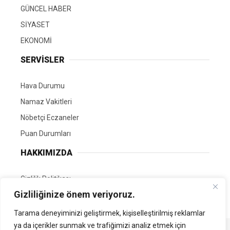
GÜNCEL HABER
SİYASET
EKONOMİ
SERVİSLER
Hava Durumu
Namaz Vakitleri
Nöbetçi Eczaneler
Puan Durumları
HAKKIMIZDA
Gizlilik Politikası
Gizliliğinize önem veriyoruz.
GÖNÜLLÜ EDİTÖRÜMÜZ OL
Tarama deneyiminizi geliştirmek, kişiselleştirilmiş reklamlar
ya da içerikler sunmak ve trafiğimizi analiz etmek için