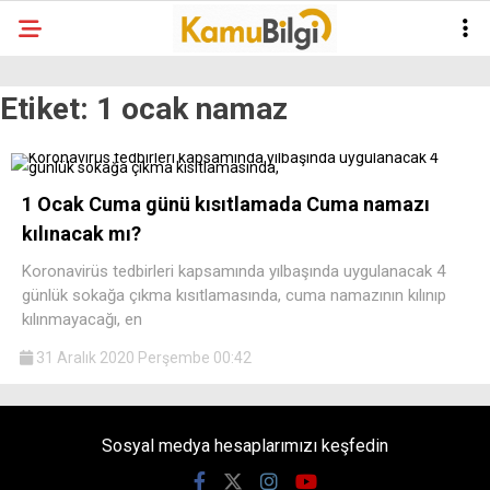
Etiket:
1 ocak namaz
1 Ocak Cuma günü kısıtlamada Cuma namazı
kılınacak mı?
Koronavirüs tedbirleri kapsamında yılbaşında uygulanacak 4
günlük sokağa çıkma kısıtlamasında, cuma namazının kılınıp
kılınmayacağı, en
31 Aralık 2020 Perşembe 00:42
Sosyal medya hesaplarımızı keşfedin