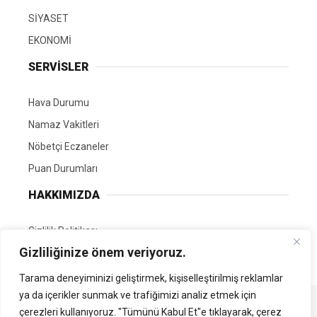
SİYASET
EKONOMİ
SERVİSLER
Hava Durumu
Namaz Vakitleri
Nöbetçi Eczaneler
Puan Durumları
HAKKIMIZDA
Gizlilik Politikası
Gizliliğinize önem veriyoruz.
GÖNÜLLÜ EDİTÖRÜMÜZ OL
Tarama deneyiminizi geliştirmek, kişiselleştirilmiş reklamlar
ya da içerikler sunmak ve trafiğimizi analiz etmek için
Tüm Hakları Saklıdır. | Kamubilgi.com | 2026
çerezleri kullanıyoruz. "Tümünü Kabul Et"e tıklayarak, çerez