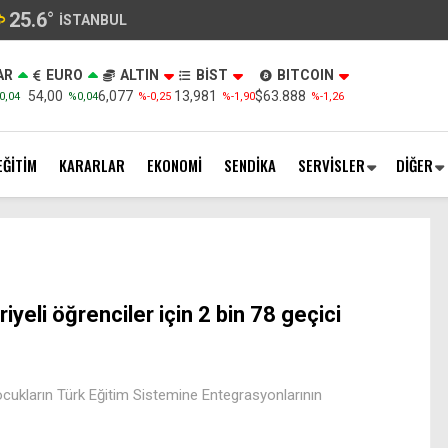
25.6
°
İSTANBUL
AR
EURO
ALTIN
BİST
BITCOIN
54,00
6,077
13,981
$63.888
0,04
%0,04
%-0,25
%-1,90
%-1,26
EĞİTİM
KARARLAR
EKONOMİ
SENDİKA
SERVİSLER
DİĞER
riyeli öğrenciler için 2 bin 78 geçici
ocukların Türk Eğitim Sistemine Entegrasyonlarının