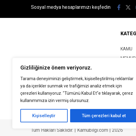
Sosyal medya hesaplarımızı keşfedin
KATEG
KAMU
MEMUR
Gizliliğinize önem veriyoruz.
KPSS
EĞİTİM
Tarama deneyiminizi geliştirmek, kişiselleştirilmiş reklamlar
ya da içerikler sunmak ve trafiğimizi analiz etmek için
GÜNCEL
çerezleri kullanıyoruz. "Tümünü Kabul Et"e tıklayarak, çerez
SİYASE
kullanımımıza izin vermiş olursunuz.
EKONO
Kişiselleştir
Tüm çerezleri kabul et
Tüm Hakları Saklıdır. | Kamubilgi.com | 2026