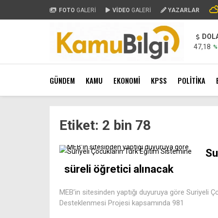
FOTO
GALERİ
VİDEO
GALERİ
YAZARLAR
DOL
47,18
%
GÜNDEM
KAMU
EKONOMİ
KPSS
POLİTİKA
Etiket:
2 bin 78
Su
süreli öğretici alınacak
MEB’in sitesinden yaptığı duyuruya göre Suriyeli Ç
Desteklenmesi Projesi kapsamında 981