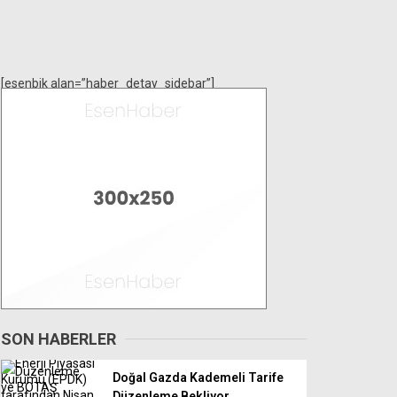
[esenbik alan=”haber_detay_sidebar”]
SON HABERLER
Doğal Gazda Kademeli Tarife
Düzenleme Bekliyor