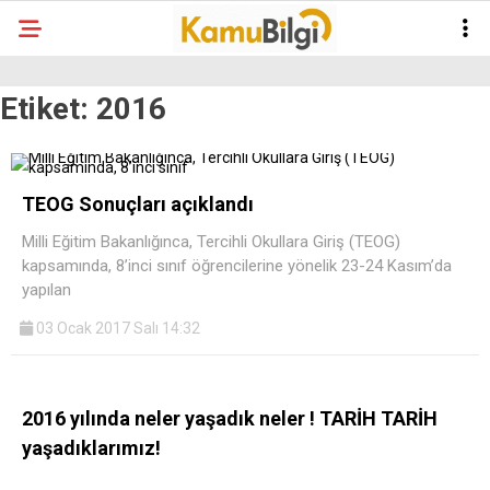
Etiket:
2016
TEOG Sonuçları açıklandı
Milli Eğitim Bakanlığınca, Tercihli Okullara Giriş (TEOG)
kapsamında, 8’inci sınıf öğrencilerine yönelik 23-24 Kasım’da
yapılan
03 Ocak 2017 Salı 14:32
2016 yılında neler yaşadık neler ! TARİH TARİH
yaşadıklarımız!