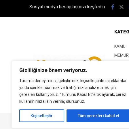
Sosyal medya hesaplarımızı keşfedin
KATEG
KAMU
MEMUR
KPSS
Gizliliğinize önem veriyoruz.
EĞİTİM
Tarama deneyiminizi geliştirmek, kişiselleştirilmiş reklamlar
GÜNCEL
ya da içerikler sunmak ve trafiğimizi analiz etmek için
SİYASE
çerezleri kullanıyoruz. "Tümünü Kabul Et"e tıklayarak, çerez
EKONO
kullanımımıza izin vermiş olursunuz.
Kişiselleştir
Tüm çerezleri kabul et
Tüm Hakları Saklıdır. | Kamubilgi.com | 2026