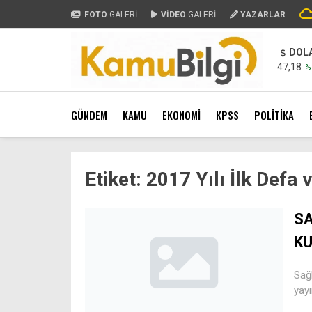
FOTO
GALERİ
VİDEO
GALERİ
YAZARLAR
DOL
47,18
%
GÜNDEM
KAMU
EKONOMİ
KPSS
POLİTİKA
Etiket:
2017 Yılı İlk Defa
SA
KU
Sağl
yayı