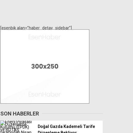
[esenbik alan=”haber_detay_sidebar”]
SON HABERLER
Doğal Gazda Kademeli Tarife
Düzenleme Bekliyor