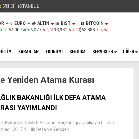
28.3
°
İSTANBUL
AR
EURO
ALTIN
BİST
BITCOIN
54,00
6,077
13,981
$63.888
0,04
%0,04
%-0,25
%-1,90
%-1,26
EĞİTİM
KARARLAR
EKONOMİ
SENDİKA
SERVİSLER
DİĞER
 ve Yeniden Atama Kurası
ĞLIK BAKANLIĞI İLK DEFA ATAMA
RASI YAYIMLANDI
ık Bakanlığı, Devlet Personel Başkanlığı aracılığıyla bir ilan
mladı. 2017 Yılı İlk Defa ve Yeniden