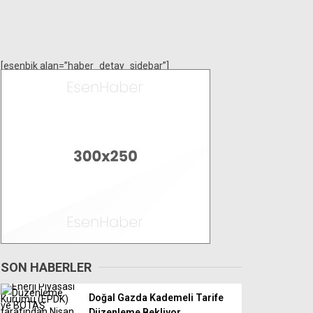
[esenbik alan=”haber_detay_sidebar”]
SON HABERLER
Doğal Gazda Kademeli Tarife
Düzenleme Bekliyor