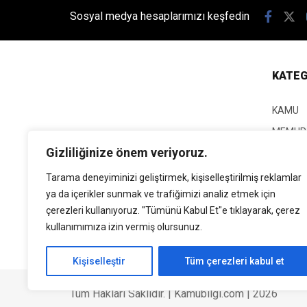
Sosyal medya hesaplarımızı keşfedin
KATEG
KAMU
MEMUR
Gizliliğinize önem veriyoruz.
KPSS
EĞİTİM
Tarama deneyiminizi geliştirmek, kişiselleştirilmiş reklamlar
ya da içerikler sunmak ve trafiğimizi analiz etmek için
GÜNCEL
çerezleri kullanıyoruz. "Tümünü Kabul Et"e tıklayarak, çerez
SİYASE
kullanımımıza izin vermiş olursunuz.
EKONO
Kişiselleştir
Tüm çerezleri kabul et
Tüm Hakları Saklıdır. | Kamubilgi.com | 2026