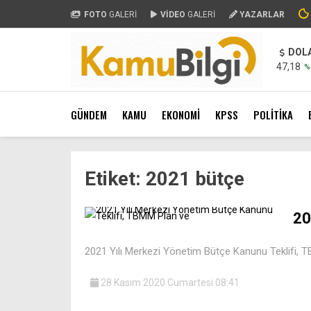
FOTO
GALERİ
VİDEO
GALERİ
YAZARLAR
DOL
47,18
%
GÜNDEM
KAMU
EKONOMİ
KPSS
POLİTİKA
Etiket:
2021 bütçe
20
2021 Yılı Merkezi Yönetim Bütçe Kanunu Teklifi, 
28 Kasım 2020 Cumartesi 08:41