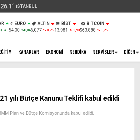
26.1
°
İSTANBUL
AR
EURO
ALTIN
BİST
BITCOIN
54,00
6,077
13,981
$63.888
0,04
%0,04
%-0,25
%-1,90
%-1,26
EĞİTİM
KARARLAR
EKONOMİ
SENDİKA
SERVİSLER
DİĞER
21 yılı Bütçe Kanunu Teklifi kabul edildi
TBMM Plan ve Bütçe Komisyonunda kabul edildi.