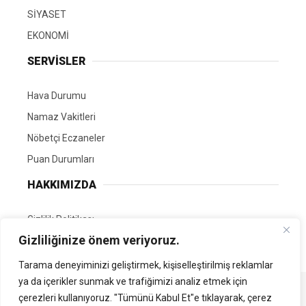
SİYASET
EKONOMİ
SERVİSLER
Hava Durumu
Namaz Vakitleri
Nöbetçi Eczaneler
Puan Durumları
HAKKIMIZDA
Gizlilik Politikası
Gizliliğinize önem veriyoruz.
GÖNÜLLÜ EDİTÖRÜMÜZ OL
Tarama deneyiminizi geliştirmek, kişiselleştirilmiş reklamlar
ya da içerikler sunmak ve trafiğimizi analiz etmek için
Tüm Hakları Saklıdır. | Kamubilgi.com | 2026
çerezleri kullanıyoruz. "Tümünü Kabul Et"e tıklayarak, çerez