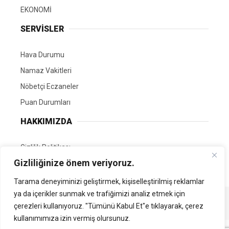
EKONOMİ
SERVİSLER
Hava Durumu
Namaz Vakitleri
Nöbetçi Eczaneler
Puan Durumları
HAKKIMIZDA
Gizlilik Politikası
Gizliliğinize önem veriyoruz.
GÖNÜLLÜ EDİTÖRÜMÜZ OL
Tarama deneyiminizi geliştirmek, kişiselleştirilmiş reklamlar
ya da içerikler sunmak ve trafiğimizi analiz etmek için
Tüm Hakları Saklıdır. | Kamubilgi.com | 2026
çerezleri kullanıyoruz. "Tümünü Kabul Et"e tıklayarak, çerez
kullanımımıza izin vermiş olursunuz.