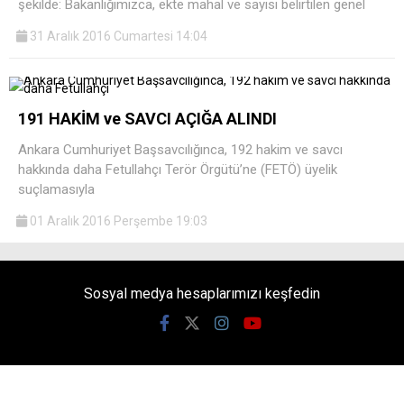
şekilde: Bakanlığımızca, ekte mahal ve sayısı belirtilen genel
31 Aralık 2016 Cumartesi 14:04
191 HAKİM ve SAVCI AÇIĞA ALINDI
Ankara Cumhuriyet Başsavcılığınca, 192 hakim ve savcı
hakkında daha Fetullahçı Terör Örgütü’ne (FETÖ) üyelik
suçlamasıyla
01 Aralık 2016 Perşembe 19:03
Sosyal medya hesaplarımızı keşfedin