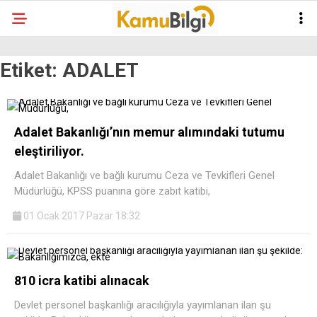
Etiket:
ADALET
Adalet Bakanlığı’nın memur alımındaki tutumu
eleştiriliyor.
Adalet Bakanlığı ve bağlı kurumu Ceza ve Tevkifleri Genel
Müdürlüğü, KPSS puanına göre zabıt katibi,
01 Ocak 2017 Pazar 18:32
810 icra katibi alınacak
Devlet personel başkanlığı aracılığıyla yayımlanan ilan şu