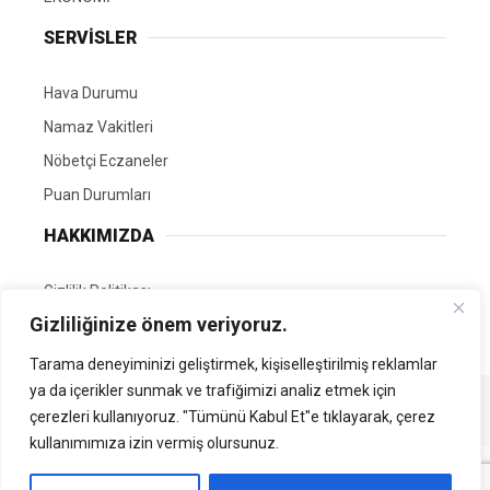
SERVİSLER
Hava Durumu
Namaz Vakitleri
Nöbetçi Eczaneler
Puan Durumları
HAKKIMIZDA
Gizlilik Politikası
Gizliliğinize önem veriyoruz.
GÖNÜLLÜ EDİTÖRÜMÜZ OL
Tarama deneyiminizi geliştirmek, kişiselleştirilmiş reklamlar
ya da içerikler sunmak ve trafiğimizi analiz etmek için
Tüm Hakları Saklıdır. | Kamubilgi.com | 2026
çerezleri kullanıyoruz. "Tümünü Kabul Et"e tıklayarak, çerez
kullanımımıza izin vermiş olursunuz.