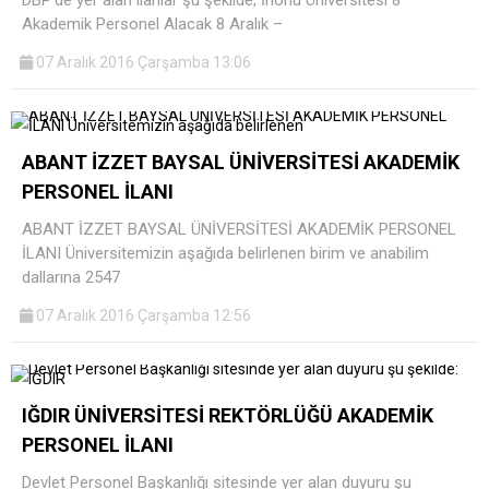
Akademik Personel Alacak 8 Aralık –
07 Aralık 2016 Çarşamba 13:06
ABANT İZZET BAYSAL ÜNİVERSİTESİ AKADEMİK
PERSONEL İLANI
ABANT İZZET BAYSAL ÜNİVERSİTESİ AKADEMİK PERSONEL
İLANI Üniversitemizin aşağıda belirlenen birim ve anabilim
dallarına 2547
07 Aralık 2016 Çarşamba 12:56
IĞDIR ÜNİVERSİTESİ REKTÖRLÜĞÜ AKADEMİK
PERSONEL İLANI
Devlet Personel Başkanlığı sitesinde yer alan duyuru şu