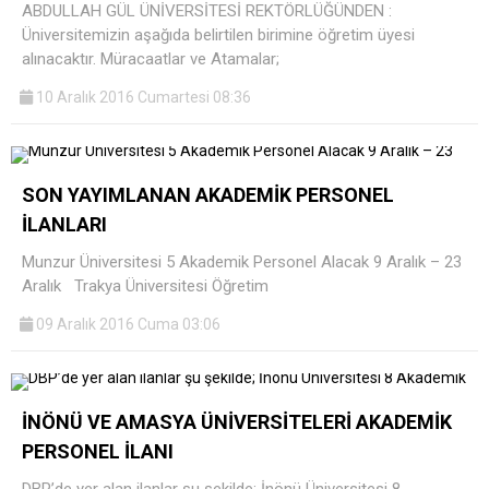
ABDULLAH GÜL ÜNİVERSİTESİ REKTÖRLÜĞÜNDEN :
Üniversitemizin aşağıda belirtilen birimine öğretim üyesi
alınacaktır. Müracaatlar ve Atamalar;
10 Aralık 2016 Cumartesi 08:36
SON YAYIMLANAN AKADEMİK PERSONEL
İLANLARI
Munzur Üniversitesi 5 Akademik Personel Alacak 9 Aralık – 23
Aralık Trakya Üniversitesi Öğretim
09 Aralık 2016 Cuma 03:06
İNÖNÜ VE AMASYA ÜNİVERSİTELERİ AKADEMİK
PERSONEL İLANI
DBP’de yer alan ilanlar şu şekilde; İnönü Üniversitesi 8