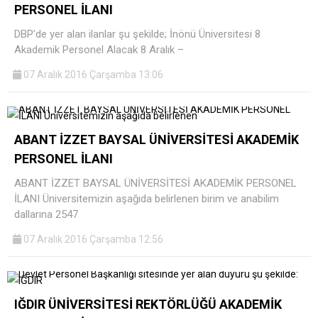
PERSONEL İLANI
DBP’de yer alan ilanlar şu şekilde; İnönü Üniversitesi 8
Akademik Personel Alacak 8 Aralık –
07 Aralık 2016 Çarşamba 13:06
ABANT İZZET BAYSAL ÜNİVERSİTESİ AKADEMİK
PERSONEL İLANI
ABANT İZZET BAYSAL ÜNİVERSİTESİ AKADEMİK PERSONEL
İLANI Üniversitemizin aşağıda belirlenen birim ve anabilim
dallarına 2547
07 Aralık 2016 Çarşamba 12:56
IĞDIR ÜNİVERSİTESİ REKTÖRLÜĞÜ AKADEMİK