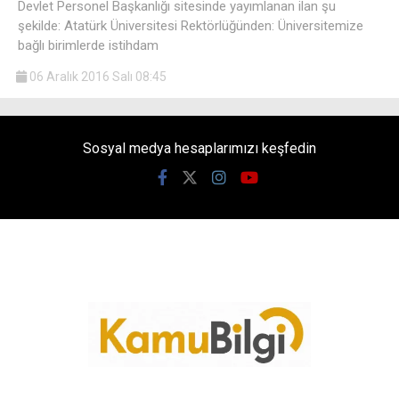
Devlet Personel Başkanlığı sitesinde yayımlanan ilan şu
şekilde: Atatürk Üniversitesi Rektörlüğünden: Üniversitemize
bağlı birimlerde istihdam
06 Aralık 2016 Salı 08:45
Sosyal medya hesaplarımızı keşfedin