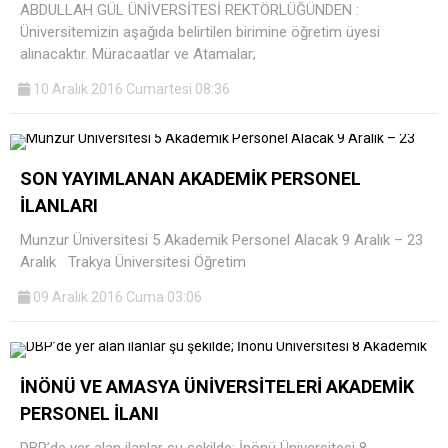
ABDULLAH GÜL ÜNİVERSİTESİ REKTÖRLÜĞÜNDEN :
Üniversitemizin aşağıda belirtilen birimine öğretim üyesi
alınacaktır. Müracaatlar ve Atamalar;
10 Aralık 2016 Cumartesi 08:36
SON YAYIMLANAN AKADEMİK PERSONEL
İLANLARI
Munzur Üniversitesi 5 Akademik Personel Alacak 9 Aralık – 23
Aralık Trakya Üniversitesi Öğretim
09 Aralık 2016 Cuma 03:06
İNÖNÜ VE AMASYA ÜNİVERSİTELERİ AKADEMİK
PERSONEL İLANI
DBP’de yer alan ilanlar şu şekilde; İnönü Üniversitesi 8