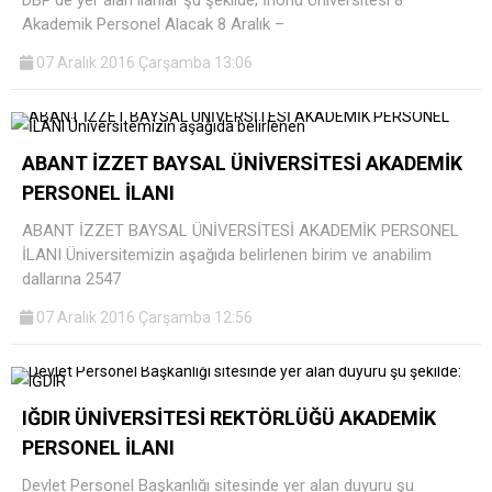
Akademik Personel Alacak 8 Aralık –
07 Aralık 2016 Çarşamba 13:06
ABANT İZZET BAYSAL ÜNİVERSİTESİ AKADEMİK
PERSONEL İLANI
ABANT İZZET BAYSAL ÜNİVERSİTESİ AKADEMİK PERSONEL
İLANI Üniversitemizin aşağıda belirlenen birim ve anabilim
dallarına 2547
07 Aralık 2016 Çarşamba 12:56
IĞDIR ÜNİVERSİTESİ REKTÖRLÜĞÜ AKADEMİK
PERSONEL İLANI
Devlet Personel Başkanlığı sitesinde yer alan duyuru şu