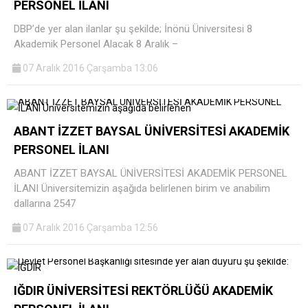
PERSONEL İLANI
DBP’de yer alan ilanlar şu şekilde; İnönü Üniversitesi 8
Akademik Personel Alacak 8 Aralık –
07 Aralık 2016 Çarşamba 13:06
ABANT İZZET BAYSAL ÜNİVERSİTESİ AKADEMİK
PERSONEL İLANI
ABANT İZZET BAYSAL ÜNİVERSİTESİ AKADEMİK PERSONEL
İLANI Üniversitemizin aşağıda belirlenen birim ve anabilim
dallarına 2547
07 Aralık 2016 Çarşamba 12:56
IĞDIR ÜNİVERSİTESİ REKTÖRLÜĞÜ AKADEMİK