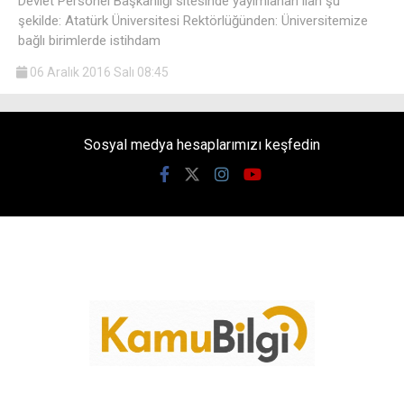
Devlet Personel Başkanlığı sitesinde yayımlanan ilan şu
şekilde: Atatürk Üniversitesi Rektörlüğünden: Üniversitemize
bağlı birimlerde istihdam
06 Aralık 2016 Salı 08:45
Sosyal medya hesaplarımızı keşfedin