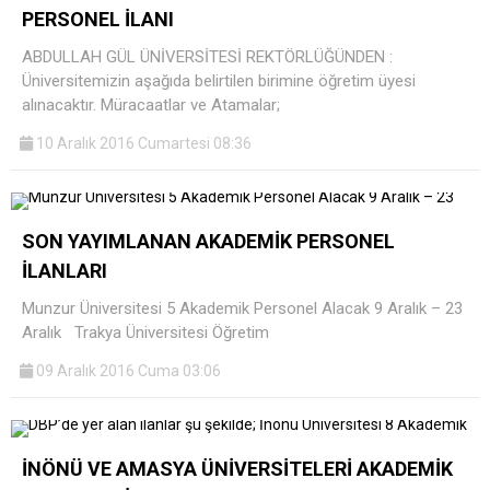
PERSONEL İLANI
ABDULLAH GÜL ÜNİVERSİTESİ REKTÖRLÜĞÜNDEN :
Üniversitemizin aşağıda belirtilen birimine öğretim üyesi
alınacaktır. Müracaatlar ve Atamalar;
10 Aralık 2016 Cumartesi 08:36
SON YAYIMLANAN AKADEMİK PERSONEL
İLANLARI
Munzur Üniversitesi 5 Akademik Personel Alacak 9 Aralık – 23
Aralık Trakya Üniversitesi Öğretim
09 Aralık 2016 Cuma 03:06
İNÖNÜ VE AMASYA ÜNİVERSİTELERİ AKADEMİK