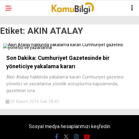
Etiket:
AKIN ATALAY
Son Dakika: Cumhuriyet Gazetesinde bir
yöneticiye yakalama kararı
Akın Atalay hakkında yakalama kararı Cumhuriyet gazetesi
yönetici ve yazarlarına yönelik soruşturma kapsamında,
gazetenin icra
01 Kasım 2016 Salı 18:40
Sosyal medya hesaplarımızı keşfedin