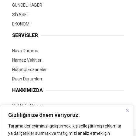
GÜNCEL HABER
SİYASET
EKONOMİ
SERVİSLER
Hava Durumu
Namaz Vakitleri
Nöbetçi Eczaneler
Puan Durumları
HAKKIMIZDA
Gizlilik Politikası
Gizliliğinize önem veriyoruz.
GÖNÜLLÜ EDİTÖRÜMÜZ OL
Tarama deneyiminizi geliştirmek, kişiselleştirilmiş reklamlar
ya da içerikler sunmak ve trafiğimizi analiz etmek için