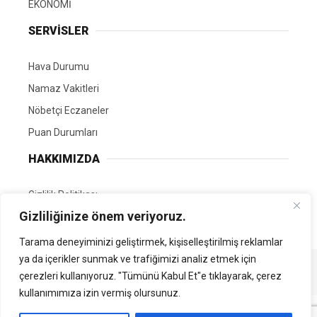
EKONOMİ
SERVİSLER
Hava Durumu
Namaz Vakitleri
Nöbetçi Eczaneler
Puan Durumları
HAKKIMIZDA
Gizlilik Politikası
Gizliliğinize önem veriyoruz.
GÖNÜLLÜ EDİTÖRÜMÜZ OL
Tarama deneyiminizi geliştirmek, kişiselleştirilmiş reklamlar
ya da içerikler sunmak ve trafiğimizi analiz etmek için
Tüm Hakları Saklıdır. | Kamubilgi.com | 2026
çerezleri kullanıyoruz. "Tümünü Kabul Et"e tıklayarak, çerez
kullanımımıza izin vermiş olursunuz.