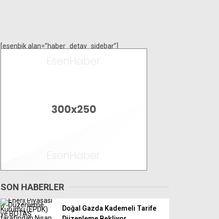
[esenbik alan=”haber_detay_sidebar”]
SON HABERLER
Doğal Gazda Kademeli Tarife
Düzenleme Bekliyor