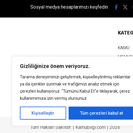
Sosyal medya hesaplarımızı keşfedin
KATEG
KAMU
MEMUR
Gizliliğinize önem veriyoruz.
KPSS
EĞİTİM
Tarama deneyiminizi geliştirmek, kişiselleştirilmiş reklamlar
ya da içerikler sunmak ve trafiğimizi analiz etmek için
GÜNCEL
çerezleri kullanıyoruz. "Tümünü Kabul Et"e tıklayarak, çerez
SİYASE
kullanımımıza izin vermiş olursunuz.
EKONO
Kişiselleştir
Tüm çerezleri kabul et
Tüm Hakları Saklıdır. | Kamubilgi.com | 2026