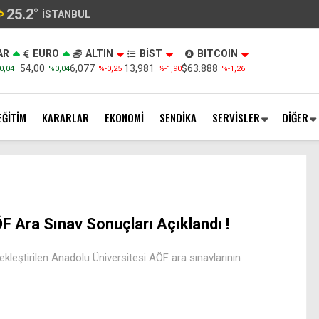
25.2
°
İSTANBUL
AR
EURO
ALTIN
BİST
BITCOIN
54,00
6,077
13,981
$63.888
0,04
%0,04
%-0,25
%-1,90
%-1,26
EĞİTİM
KARARLAR
EKONOMİ
SENDİKA
SERVİSLER
DİĞER
F Ara Sınav Sonuçları Açıklandı !
kleştirilen Anadolu Üniversitesi AÖF ara sınavlarının