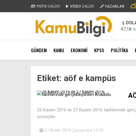
FOTO
GALERİ
VİDEO
GALERİ
YAZARLAR
DOL
47,18
%
GÜNDEM
KAMU
EKONOMİ
KPSS
POLİTİKA
Etiket:
aöf e kampüs
AÖ
26 Kasım 2016 ile 27 Kasım 2016 tarihlerinde gerçe
sonuçları
07 Aralık 2016 Çarşamba 14:55