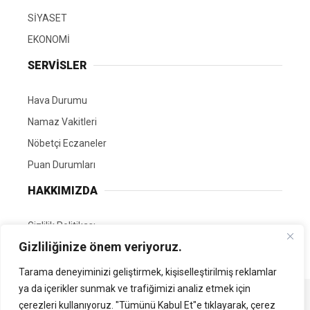
SİYASET
EKONOMİ
SERVİSLER
Hava Durumu
Namaz Vakitleri
Nöbetçi Eczaneler
Puan Durumları
HAKKIMIZDA
Gizlilik Politikası
Gizliliğinize önem veriyoruz.
GÖNÜLLÜ EDİTÖRÜMÜZ OL
Tarama deneyiminizi geliştirmek, kişiselleştirilmiş reklamlar
ya da içerikler sunmak ve trafiğimizi analiz etmek için
Tüm Hakları Saklıdır. | Kamubilgi.com | 2026
çerezleri kullanıyoruz. "Tümünü Kabul Et"e tıklayarak, çerez