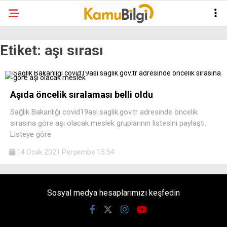
Etiket:
aşı sırası
Aşıda öncelik sıralaması belli oldu
Sağlık Bakanlığı covid19asi.saglik.gov.tr adresinde öncelik
sırasına göre aşı olacak meslek gruplarının listesini paylaştı.
Listeye göre
14 Ocak 2021 Perşembe 15:54
Sosyal medya hesaplarımızı keşfedin