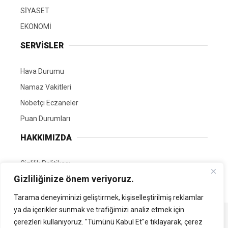
SİYASET
EKONOMİ
SERVİSLER
Hava Durumu
Namaz Vakitleri
Nöbetçi Eczaneler
Puan Durumları
HAKKIMIZDA
Gizlilik Politikası
Gizliliğinize önem veriyoruz.
GÖNÜLLÜ EDİTÖRÜMÜZ OL
Tarama deneyiminizi geliştirmek, kişiselleştirilmiş reklamlar
ya da içerikler sunmak ve trafiğimizi analiz etmek için
Tüm Hakları Saklıdır. | Kamubilgi.com | 2026
çerezleri kullanıyoruz. "Tümünü Kabul Et"e tıklayarak, çerez