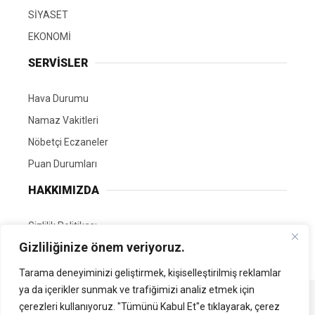
SİYASET
EKONOMİ
SERVİSLER
Hava Durumu
Namaz Vakitleri
Nöbetçi Eczaneler
Puan Durumları
HAKKIMIZDA
Gizlilik Politikası
Gizliliğinize önem veriyoruz.
GÖNÜLLÜ EDİTÖRÜMÜZ OL
Tarama deneyiminizi geliştirmek, kişiselleştirilmiş reklamlar
ya da içerikler sunmak ve trafiğimizi analiz etmek için
Tüm Hakları Saklıdır. | Kamubilgi.com | 2026
çerezleri kullanıyoruz. "Tümünü Kabul Et"e tıklayarak, çerez