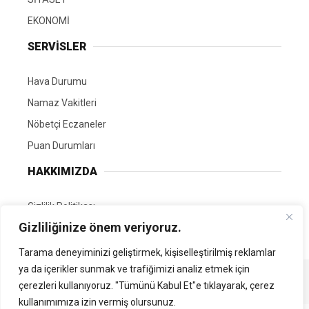
EKONOMİ
SERVİSLER
Hava Durumu
Namaz Vakitleri
Nöbetçi Eczaneler
Puan Durumları
HAKKIMIZDA
Gizlilik Politikası
Gizliliğinize önem veriyoruz.
GÖNÜLLÜ EDİTÖRÜMÜZ OL
Tarama deneyiminizi geliştirmek, kişiselleştirilmiş reklamlar
ya da içerikler sunmak ve trafiğimizi analiz etmek için
Tüm Hakları Saklıdır. | Kamubilgi.com | 2026
çerezleri kullanıyoruz. "Tümünü Kabul Et"e tıklayarak, çerez
kullanımımıza izin vermiş olursunuz.