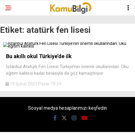
Etiket:
atatürk fen lisesi
Bu akıllı okul Türkiye’de ilk
İstanbul Atatürk Fen Lisesi Türkiye’nin önemli okullarından. Oku
eğitim kalitesi kadar binasıyla da göz kamaştırıyor.
14 Şubat 2021 Pazar 10:24
Sosyal medya hesaplarımızı keşfedin