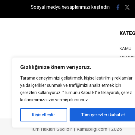
Sosyal medya hesaplarımızı keşfedin
KATEG
KAMU
MEMUR
Gizliliğinize önem veriyoruz.
KPSS
EĞİTİM
Tarama deneyiminizi geliştirmek, kişiselleştirilmiş reklamlar
ya da içerikler sunmak ve trafiğimizi analiz etmek için
GÜNCEL
çerezleri kullanıyoruz. "Tümünü Kabul Et"e tıklayarak, çerez
SİYASE
kullanımımıza izin vermiş olursunuz.
EKONO
Kişiselleştir
Tüm çerezleri kabul et
Tüm Hakları Saklıdır. | Kamubilgi.com | 2026