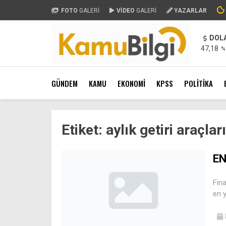
FOTO
GALERİ
VİDEO
GALERİ
YAZARLAR
DOL
47,18
%
GÜNDEM
KAMU
EKONOMİ
KPSS
POLİTİKA
Etiket:
aylık getiri araçları
EN
Fina
en y