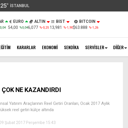
25
°
İSTANBUL
AR
EURO
ALTIN
BİST
BITCOIN
54,00
6,077
13,981
$63.888
0,04
%0,04
%-0,25
%-1,90
%-1,26
EĞİTİM
KARARLAR
EKONOMİ
SENDİKA
SERVİSLER
DİĞER
 ÇOK NE KAZANDIRDI
nsal Yatırım Araçlarının Reel Getiri Oranları, Ocak 2017 Aylık
üksek reel getiri külçe altında
09 Şubat 2017 Perşembe 15:43