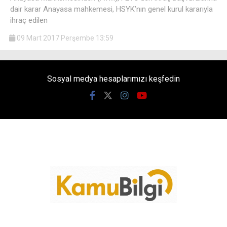
dair karar Anayasa mahkemesi, HSYK’nın genel kurul kararıyla
ihraç edilen
09 Mart 2017 Perşembe 13:59
Sosyal medya hesaplarımızı keşfedin