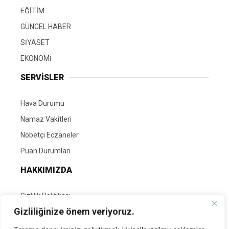
EĞİTİM
GÜNCEL HABER
SİYASET
EKONOMİ
SERVİSLER
Hava Durumu
Namaz Vakitleri
Nöbetçi Eczaneler
Puan Durumları
HAKKIMIZDA
Gizlilik Politikası
Gizliliğinize önem veriyoruz.
GÖNÜLLÜ EDİTÖRÜMÜZ OL