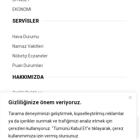
EKONOMİ
SERVİSLER
Hava Durumu
Namaz Vakitleri
Nöbetçi Eczaneler
Puan Durumları
HAKKIMIZDA
Gizlilik Politikası
Gizliliğinize önem veriyoruz.
GÖNÜLLÜ EDİTÖRÜMÜZ OL
Tarama deneyiminizi geliştirmek, kişiselleştirilmiş reklamlar
ya da içerikler sunmak ve trafiğimizi analiz etmek için
Tüm Hakları Saklıdır. | Kamubilgi.com | 2026
çerezleri kullanıyoruz. "Tümünü Kabul Et"e tıklayarak, çerez
kullanımımıza izin vermiş olursunuz.