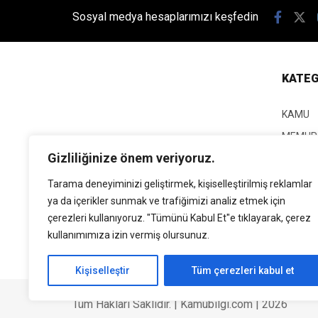
Sosyal medya hesaplarımızı keşfedin
KATEG
KAMU
MEMUR
Gizliliğinize önem veriyoruz.
KPSS
EĞİTİM
Tarama deneyiminizi geliştirmek, kişiselleştirilmiş reklamlar
ya da içerikler sunmak ve trafiğimizi analiz etmek için
GÜNCEL
çerezleri kullanıyoruz. "Tümünü Kabul Et"e tıklayarak, çerez
SİYASE
kullanımımıza izin vermiş olursunuz.
EKONO
Kişiselleştir
Tüm çerezleri kabul et
Tüm Hakları Saklıdır. | Kamubilgi.com | 2026