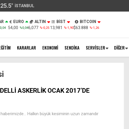
25.5
°
İSTANBUL
AR
EURO
ALTIN
BİST
BITCOIN
54,00
6,077
13,981
$63.888
0,04
%0,04
%-0,25
%-1,90
%-1,26
EĞİTİM
KARARLAR
EKONOMİ
SENDİKA
SERVİSLER
DİĞER
si
DELLİ ASKERLİK OCAK 2017’DE
? haberimizde… Halkın büyük kesiminin uzun zamandır