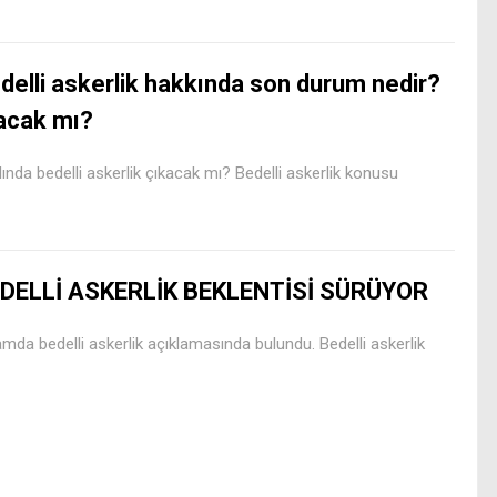
delli askerlik hakkında son durum nedir?
kacak mı?
ında bedelli askerlik çıkacak mı? Bedelli askerlik konusu
DELLİ ASKERLİK BEKLENTİSİ SÜRÜYOR
mda bedelli askerlik açıklamasında bulundu. Bedelli askerlik