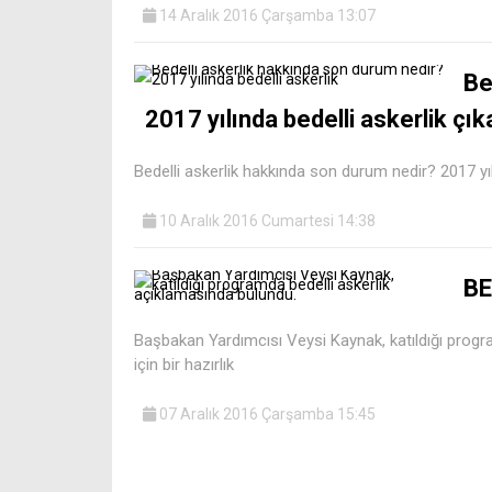
14 Aralık 2016 Çarşamba 13:07
Be
2017 yılında bedelli askerlik çı
Bedelli askerlik hakkında son durum nedir? 2017 yıl
10 Aralık 2016 Cumartesi 14:38
BE
Başbakan Yardımcısı Veysi Kaynak, katıldığı progra
için bir hazırlık
07 Aralık 2016 Çarşamba 15:45