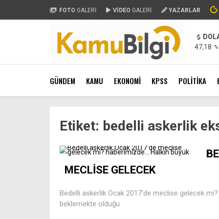
FOTO
GALERİ
VİDEO
GALERİ
YAZARLAR
DOL
47,18
%
GÜNDEM
KAMU
EKONOMİ
KPSS
POLİTİKA
Etiket:
bedelli askerlik ek
BE
MECLİSE GELECEK
Bedelli askerlik Ocak 2017’de meclise gelecek mi
beklemekte olduğu