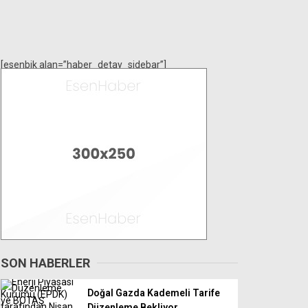
[esenbik alan=”haber_detay_sidebar”]
SON HABERLER
Doğal Gazda Kademeli Tarife
Düzenleme Bekliyor