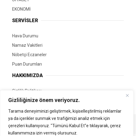
EKONOMİ
SERVİSLER
Hava Durumu
Namaz Vakitleri
Nöbetçi Eczaneler
Puan Durumları
HAKKIMIZDA
Gizlilik Politikası
Gizliliğinize önem veriyoruz.
GÖNÜLLÜ EDİTÖRÜMÜZ OL
Tarama deneyiminizi geliştirmek, kişiselleştirilmiş reklamlar
ya da içerikler sunmak ve trafiğimizi analiz etmek için
Tüm Hakları Saklıdır. | Kamubilgi.com | 2026
çerezleri kullanıyoruz. "Tümünü Kabul Et"e tıklayarak, çerez
kullanımımıza izin vermiş olursunuz.