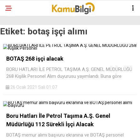
Etiket:
botaş işçi alımı
BOTAŞ 268 işçi alacak
BORU HATLARI İLE PETROL TAŞIMA A.Ş. GENEL MÜDÜRLÜĞÜ
268 Kişilik Personel Alım duyurusu yayımlandı. Buna göre
26 Ocak 2021 Salı 01:07
Boru Hatları İle Petrol Taşıma A.Ş. Genel
Müdürlüğü 112 Sürekli İşçi Alacak
BOTAŞ memur alımı başvuru ekranına ve BOTAŞ personel