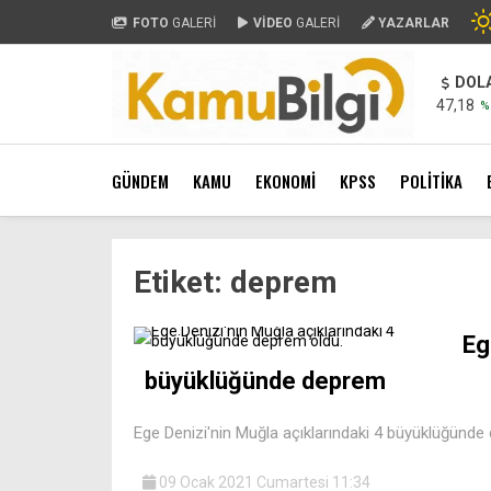
FOTO
GALERİ
VİDEO
GALERİ
YAZARLAR
DOL
47,18
%
GÜNDEM
KAMU
EKONOMİ
KPSS
POLİTİKA
Etiket:
deprem
Eg
büyüklüğünde deprem
Ege Denizi'nin Muğla açıklarındaki 4 büyüklüğünde
09 Ocak 2021 Cumartesi 11:34