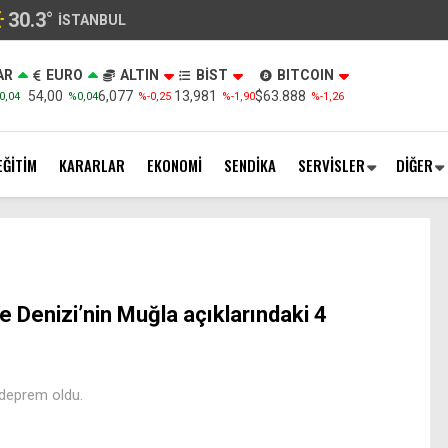
30.3
°
İSTANBUL
AR
EURO
ALTIN
BİST
BITCOIN
54,00
6,077
13,981
$63.888
0,04
%0,04
%-0,25
%-1,90
%-1,26
EĞİTİM
KARARLAR
EKONOMİ
SENDİKA
SERVİSLER
DİĞER
e Denizi’nin Muğla açıklarındaki 4
 deprem oldu.