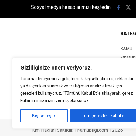
Sosyal medya hesaplarımızı keşfedin
KATEG
KAMU
MEMUR
Gizliliğinize önem veriyoruz.
KPSS
EĞİTİM
Tarama deneyiminizi geliştirmek, kişiselleştirilmiş reklamlar
ya da içerikler sunmak ve trafiğimizi analiz etmek için
GÜNCEL
çerezleri kullanıyoruz. "Tümünü Kabul Et"e tıklayarak, çerez
SİYASE
kullanımımıza izin vermiş olursunuz.
EKONO
Kişiselleştir
Tüm çerezleri kabul et
Tüm Hakları Saklıdır. | Kamubilgi.com | 2026