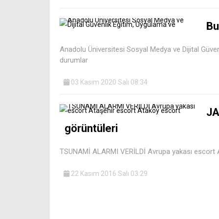
Bu
Anadolu Üniversitesi Sosyal Medya ve Dijital Güve
durumlar
03 Kasım 2020 Salı 08:34
JA
görüntüleri
TSUNAMİ ALARMI VERİLDİ Avrupa yakası escort A
22 Kasım 2016 Salı 03:29