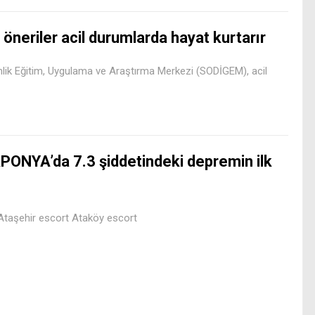
 öneriler acil durumlarda hayat kurtarır
nlik Eğitim, Uygulama ve Araştırma Merkezi (SODİGEM), acil
PONYA’da 7.3 şiddetindeki depremin ilk
taşehir escort Ataköy escort