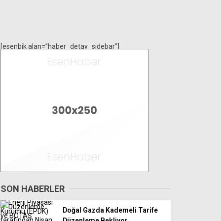
[esenbik alan=”haber_detay_sidebar”]
SON HABERLER
Doğal Gazda Kademeli Tarife
Düzenleme Bekliyor