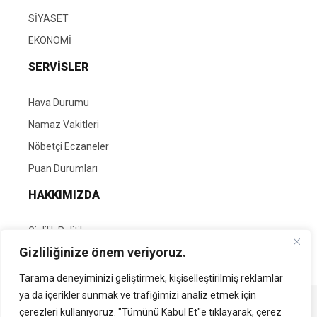
SİYASET
EKONOMİ
SERVİSLER
Hava Durumu
Namaz Vakitleri
Nöbetçi Eczaneler
Puan Durumları
HAKKIMIZDA
Gizlilik Politikası
Gizliliğinize önem veriyoruz.
GÖNÜLLÜ EDİTÖRÜMÜZ OL
Tarama deneyiminizi geliştirmek, kişiselleştirilmiş reklamlar
ya da içerikler sunmak ve trafiğimizi analiz etmek için
Tüm Hakları Saklıdır. | Kamubilgi.com | 2026
çerezleri kullanıyoruz. "Tümünü Kabul Et"e tıklayarak, çerez