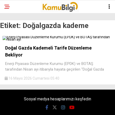
Etiket:
Doğalgazda kademe
Doğal Gazda Kademeli Tarife Düzenleme
Bekliyor
Enerji Piyasası Düzenleme Kurumu (EPDK) ve BOTAŞ
tarafından Nisan ayı itibarıyla hayata geçirilen "Doğal Gazda
16 Mayıs 2026 Cumartesi 05:40
Sosyal medya hesaplarımızı keşfedin