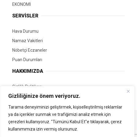
EKONOMİ
SERVİSLER
Hava Durumu
Namaz Vakitleri
Nöbetçi Eczaneler
Puan Durumları
HAKKIMIZDA
Gizlilik Politikası
Gizliliğinize önem veriyoruz.
GÖNÜLLÜ EDİTÖRÜMÜZ OL
Tarama deneyiminizi geliştirmek, kişiselleştirilmiş reklamlar
ya da içerikler sunmak ve trafiğimizi analiz etmek için
Tüm Hakları Saklıdır. | Kamubilgi.com | 2026
çerezleri kullanıyoruz. "Tümünü Kabul Et"e tıklayarak, çerez
kullanımımıza izin vermiş olursunuz.