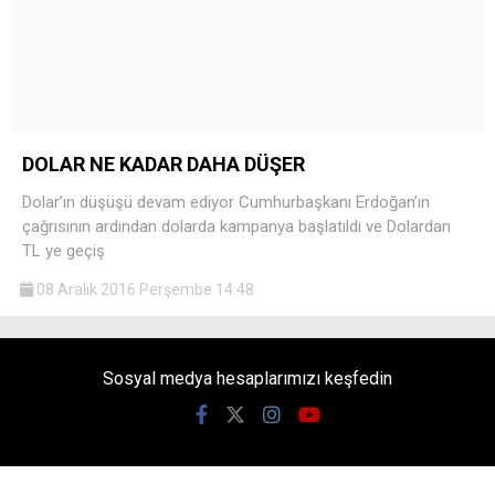
DOLAR NE KADAR DAHA DÜŞER
Dolar’ın düşüşü devam ediyor Cumhurbaşkanı Erdoğan’ın
çağrısının ardından dolarda kampanya başlatıldı ve Dolardan
TL ye geçiş
08 Aralık 2016 Perşembe 14:48
Sosyal medya hesaplarımızı keşfedin