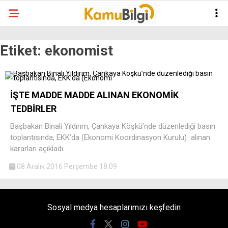
Etiket:
ekonomist
İŞTE MADDE MADDE ALINAN EKONOMİK
TEDBİRLER
Başbakan Binali Yıldırım, Çankaya Köşkü’nde düzenlediği basın
toplantısında, EKK’da (Ekonomi Koordinasyon Kurulu) alınan
kararları açıkladı.
08 Aralık 2016 Perşembe 18:09
Sosyal medya hesaplarımızı keşfedin