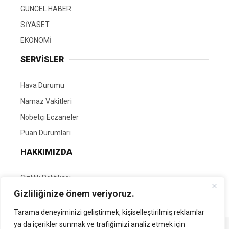
GÜNCEL HABER
SİYASET
EKONOMİ
SERVİSLER
Hava Durumu
Namaz Vakitleri
Nöbetçi Eczaneler
Puan Durumları
HAKKIMIZDA
Gizlilik Politikası
Gizliliğinize önem veriyoruz.
GÖNÜLLÜ EDİTÖRÜMÜZ OL
Tarama deneyiminizi geliştirmek, kişiselleştirilmiş reklamlar
ya da içerikler sunmak ve trafiğimizi analiz etmek için