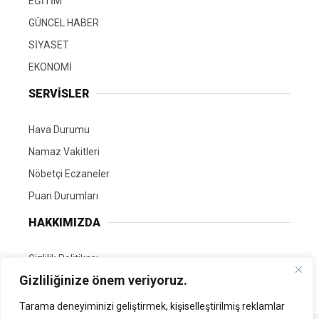
EĞİTİM
GÜNCEL HABER
SİYASET
EKONOMİ
SERVİSLER
Hava Durumu
Namaz Vakitleri
Nöbetçi Eczaneler
Puan Durumları
HAKKIMIZDA
Gizlilik Politikası
Gizliliğinize önem veriyoruz.
GÖNÜLLÜ EDİTÖRÜMÜZ OL
Tarama deneyiminizi geliştirmek, kişiselleştirilmiş reklamlar