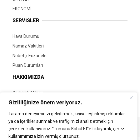
EKONOMİ
SERVİSLER
Hava Durumu
Namaz Vakitleri
Nöbetçi Eczaneler
Puan Durumları
HAKKIMIZDA
Gizlilik Politikası
Gizliliğinize önem veriyoruz.
GÖNÜLLÜ EDİTÖRÜMÜZ OL
Tarama deneyiminizi geliştirmek, kişiselleştirilmiş reklamlar
ya da içerikler sunmak ve trafiğimizi analiz etmek için
Tüm Hakları Saklıdır. | Kamubilgi.com | 2026
çerezleri kullanıyoruz. "Tümünü Kabul Et"e tıklayarak, çerez
kullanımımıza izin vermiş olursunuz.