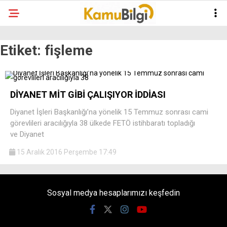
Etiket:
fişleme
DİYANET MİT GİBİ ÇALIŞIYOR İDDİASI
Diyanet İşleri Başkanlığı’na yönelik 15 Temmuz sonrası cami
görevlileri aracılığıyla 38 ülkede FETÖ istihbaratı topladığı
ve Diyanet
15 Aralık 2016 Perşembe 17:49
Sosyal medya hesaplarımızı keşfedin