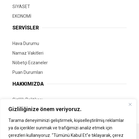
SİYASET
EKONOMİ
SERVİSLER
Hava Durumu
Namaz Vakitleri
Nöbetçi Eczaneler
Puan Durumları
HAKKIMIZDA
Gizlilik Politikası
Gizliliğinize önem veriyoruz.
GÖNÜLLÜ EDİTÖRÜMÜZ OL
Tarama deneyiminizi geliştirmek, kişiselleştirilmiş reklamlar
ya da içerikler sunmak ve trafiğimizi analiz etmek için
Tüm Hakları Saklıdır. | Kamubilgi.com | 2026
çerezleri kullanıyoruz. "Tümünü Kabul Et"e tıklayarak, çerez