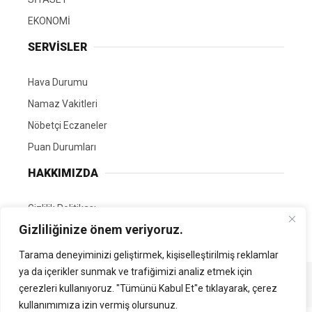
EKONOMİ
SERVİSLER
Hava Durumu
Namaz Vakitleri
Nöbetçi Eczaneler
Puan Durumları
HAKKIMIZDA
Gizlilik Politikası
Gizliliğinize önem veriyoruz.
GÖNÜLLÜ EDİTÖRÜMÜZ OL
Tarama deneyiminizi geliştirmek, kişiselleştirilmiş reklamlar
ya da içerikler sunmak ve trafiğimizi analiz etmek için
Tüm Hakları Saklıdır. | Kamubilgi.com | 2026
çerezleri kullanıyoruz. "Tümünü Kabul Et"e tıklayarak, çerez
kullanımımıza izin vermiş olursunuz.