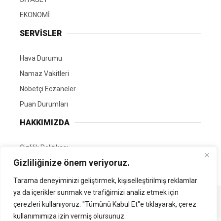
EKONOMİ
SERVİSLER
Hava Durumu
Namaz Vakitleri
Nöbetçi Eczaneler
Puan Durumları
HAKKIMIZDA
Gizlilik Politikası
Gizliliğinize önem veriyoruz.
GÖNÜLLÜ EDİTÖRÜMÜZ OL
Tarama deneyiminizi geliştirmek, kişiselleştirilmiş reklamlar
ya da içerikler sunmak ve trafiğimizi analiz etmek için
Tüm Hakları Saklıdır. | Kamubilgi.com | 2026
çerezleri kullanıyoruz. "Tümünü Kabul Et"e tıklayarak, çerez
kullanımımıza izin vermiş olursunuz.