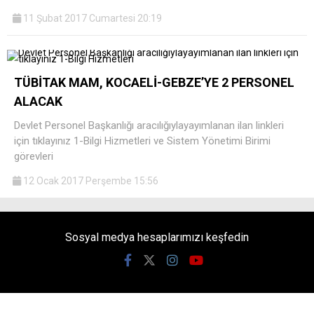
11 Şubat 2017 Cumartesi 20:19
TÜBİTAK MAM, KOCAELİ-GEBZE’YE 2 PERSONEL
ALACAK
Devlet Personel Başkanlığı aracılığıylayayımlanan ilan linkleri
için tıklayınız 1-Bilgi Hizmetleri ve Sistem Yönetimi Birimi
görevleri
12 Ocak 2017 Perşembe 15:56
Sosyal medya hesaplarımızı keşfedin