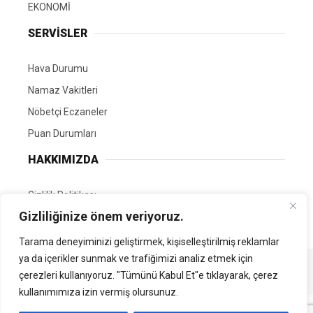
EKONOMİ
SERVİSLER
Hava Durumu
Namaz Vakitleri
Nöbetçi Eczaneler
Puan Durumları
HAKKIMIZDA
Gizlilik Politikası
Gizliliğinize önem veriyoruz.
GÖNÜLLÜ EDİTÖRÜMÜZ OL
Tarama deneyiminizi geliştirmek, kişiselleştirilmiş reklamlar
ya da içerikler sunmak ve trafiğimizi analiz etmek için
Tüm Hakları Saklıdır. | Kamubilgi.com | 2026
çerezleri kullanıyoruz. "Tümünü Kabul Et"e tıklayarak, çerez
kullanımımıza izin vermiş olursunuz.