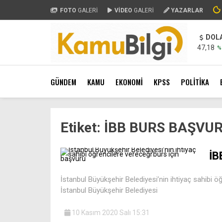
FOTO
GALERİ
VİDEO
GALERİ
YAZARLAR
DOL
47,18
%
GÜNDEM
KAMU
EKONOMİ
KPSS
POLİTİKA
Etiket:
İBB BURS BAŞVU
İB
İstanbul Büyükşehir Belediyesi’nin ihtiyaç sahibi ö
İstanbul Büyükşehir Belediyesi
10 Kasım 2020 Salı 15:31