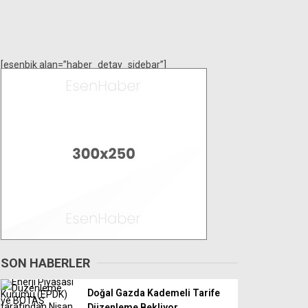
[esenbik alan=”haber_detay_sidebar”]
SON HABERLER
Doğal Gazda Kademeli Tarife
Düzenleme Bekliyor