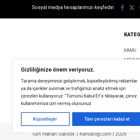
Sosyal medya hesaplarımızı keşfedin
KATEG
KAMU
MEMUR
Gizliliğinize önem veriyoruz.
KPSS
EĞİTİM
Tarama deneyiminizi geliştirmek, kişiselleştirilmiş reklamlar
ya da içerikler sunmak ve trafiğimizi analiz etmek için
GÜNCEL
çerezleri kullanıyoruz. "Tümünü Kabul Et"e tıklayarak, çerez
SİYASE
kullanımımıza izin vermiş olursunuz.
EKONO
Kişiselleştir
Tüm çerezleri kabul et
Tüm Hakları Saklıdır. | Kamubilgi.com | 2026