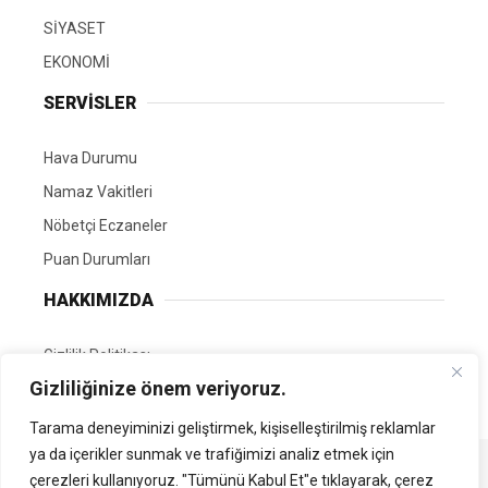
SİYASET
EKONOMİ
SERVİSLER
Hava Durumu
Namaz Vakitleri
Nöbetçi Eczaneler
Puan Durumları
HAKKIMIZDA
Gizlilik Politikası
Gizliliğinize önem veriyoruz.
GÖNÜLLÜ EDİTÖRÜMÜZ OL
Tarama deneyiminizi geliştirmek, kişiselleştirilmiş reklamlar
ya da içerikler sunmak ve trafiğimizi analiz etmek için
Tüm Hakları Saklıdır. | Kamubilgi.com | 2026
çerezleri kullanıyoruz. "Tümünü Kabul Et"e tıklayarak, çerez