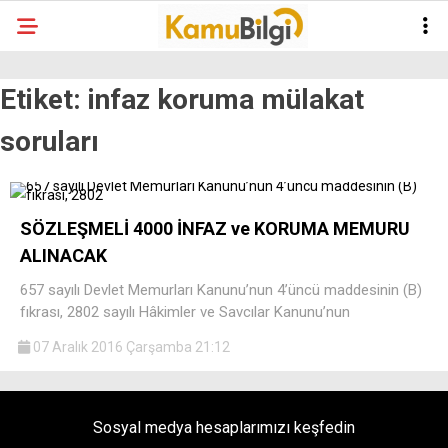
Etiket:
infaz koruma mülakat
soruları
SÖZLEŞMELİ 4000 İNFAZ ve KORUMA MEMURU
ALINACAK
657 sayılı Devlet Memurları Kanunu’nun 4’üncü maddesinin (B)
fıkrası, 2802 sayılı Hâkimler ve Savcılar Kanunu’nun
07 Aralık 2016 Çarşamba 21:12
Sosyal medya hesaplarımızı keşfedin