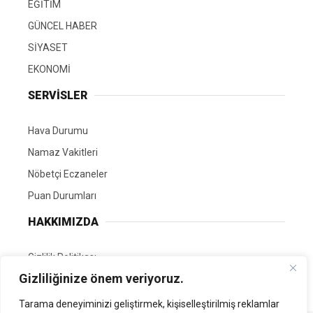
EĞİTİM
GÜNCEL HABER
SİYASET
EKONOMİ
SERVİSLER
Hava Durumu
Namaz Vakitleri
Nöbetçi Eczaneler
Puan Durumları
HAKKIMIZDA
Gizlilik Politikası
Gizliliğinize önem veriyoruz.
GÖNÜLLÜ EDİTÖRÜMÜZ OL
Tarama deneyiminizi geliştirmek, kişiselleştirilmiş reklamlar