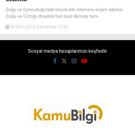
Doğu ve Güneydoğu’daki birçok ilde internete erişim sıkıntısı
Doğu ve G.Doğu Anadolu’nun bazı illerinde hem
26 Ekim 2016 Çarşamba 12:42
Sosyal medya hesaplarımızı keşfedin