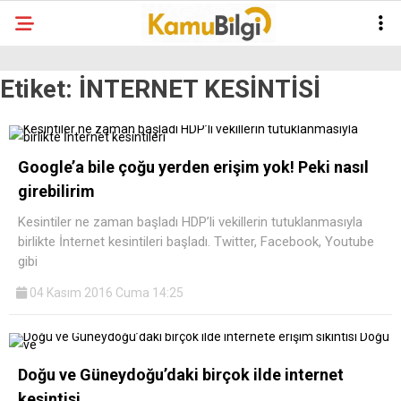
Etiket:
İNTERNET KESİNTİSİ
Google’a bile çoğu yerden erişim yok! Peki nasıl
girebilirim
Kesintiler ne zaman başladı HDP’li vekillerin tutuklanmasıyla
birlikte İnternet kesintileri başladı. Twitter, Facebook, Youtube
gibi
04 Kasım 2016 Cuma 14:25
Doğu ve Güneydoğu’daki birçok ilde internet
kesintisi