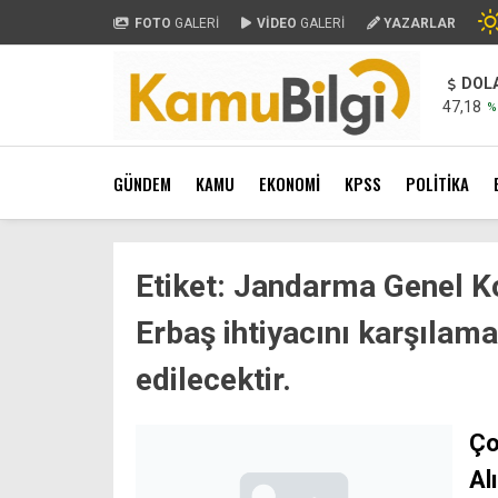
FOTO
GALERİ
VİDEO
GALERİ
YAZARLAR
DOL
47,18
%
GÜNDEM
KAMU
EKONOMİ
KPSS
POLİTİKA
Etiket:
Jandarma Genel K
Erbaş ihtiyacını karşılam
edilecektir.
Ço
Al