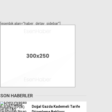
[esenbik alan=”haber_detay_sidebar”]
SON HABERLER
Doğal Gazda Kademeli Tarife
Düzenleme Bekliyor