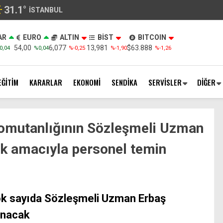
31.1
°
İSTANBUL
AR
EURO
ALTIN
BİST
BITCOIN
54,00
6,077
13,981
$63.888
0,04
%0,04
%-0,25
%-1,90
%-1,26
EĞİTİM
KARARLAR
EKONOMİ
SENDİKA
SERVİSLER
DİĞER
omutanlığının Sözleşmeli Uzman
ak amacıyla personel temin
k sayıda Sözleşmeli Uzman Erbaş
ınacak