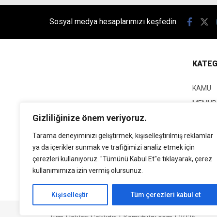
Sosyal medya hesaplarımızı keşfedin
KATEG
KAMU
MEMUR
KPSS
Gizliliğinize önem veriyoruz.
EĞİTİM
Tarama deneyiminizi geliştirmek, kişiselleştirilmiş reklamlar
GÜNCEL
ya da içerikler sunmak ve trafiğimizi analiz etmek için
SİYASE
çerezleri kullanıyoruz. "Tümünü Kabul Et"e tıklayarak, çerez
EKONO
kullanımımıza izin vermiş olursunuz.
Kişiselleştir
Tüm çerezleri kabul et
Tüm Hakları Saklıdır. | Kamubilgi.com | 2026