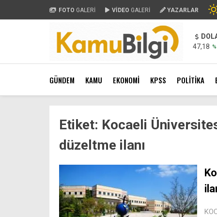
FOTO
GALERİ
VİDEO
GALERİ
YAZARLAR
DOL
47,18
%
GÜNDEM
KAMU
EKONOMİ
KPSS
POLİTİKA
Etiket:
Kocaeli Üniversites
düzeltme ilanı
Ko
il
KOC