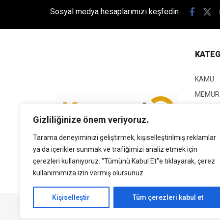
Sosyal medya hesaplarımızı keşfedin
KATEG
KAMU
MEMUR
KPSS
Gizliliğinize önem veriyoruz.
EĞİTİM
Tarama deneyiminizi geliştirmek, kişiselleştirilmiş reklamlar
GÜNCEL
ya da içerikler sunmak ve trafiğimizi analiz etmek için
SİYASE
çerezleri kullanıyoruz. "Tümünü Kabul Et"e tıklayarak, çerez
EKONO
kullanımımıza izin vermiş olursunuz.
Kişiselleştir
Tüm çerezleri kabul et
Tüm Hakları Saklıdır. | Kamubilgi.com | 2026