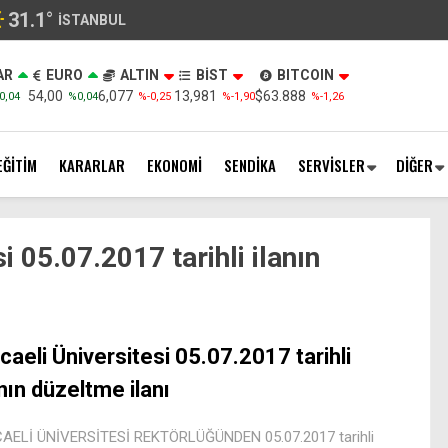
31.1
°
İSTANBUL
AR
EURO
ALTIN
BİST
BITCOIN
54,00
6,077
13,981
$63.888
0,04
%0,04
%-0,25
%-1,90
%-1,26
EĞİTİM
KARARLAR
EKONOMİ
SENDİKA
SERVİSLER
DİĞER
i 05.07.2017 tarihli ilanın
caeli Üniversitesi 05.07.2017 tarihli
anın düzeltme ilanı
AELİ ÜNİVERSİTESİ REKTÖRLÜĞÜNDEN 05.07.2017 tarihli