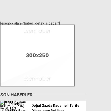
[esenbik alan=”haber_detay_sidebar”]
SON HABERLER
Doğal Gazda Kademeli Tarife
Düzenleme Bekliyor