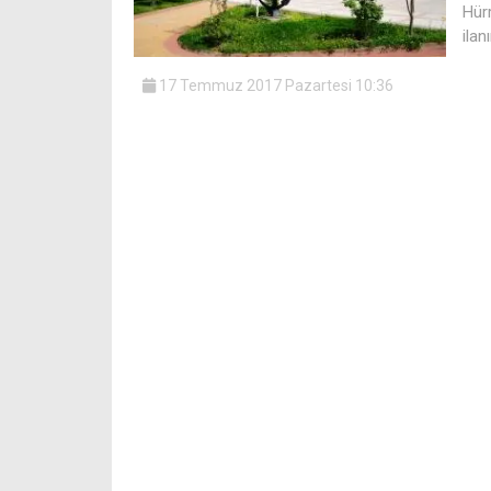
Hür
ilan
17 Temmuz 2017 Pazartesi 10:36