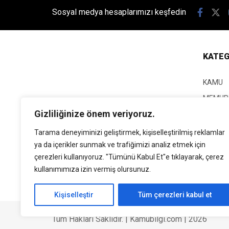
Sosyal medya hesaplarımızı keşfedin
KATEG
KAMU
MEMUR
Gizliliğinize önem veriyoruz.
KPSS
EĞİTİM
Tarama deneyiminizi geliştirmek, kişiselleştirilmiş reklamlar
ya da içerikler sunmak ve trafiğimizi analiz etmek için
GÜNCEL
çerezleri kullanıyoruz. "Tümünü Kabul Et"e tıklayarak, çerez
SİYASE
kullanımımıza izin vermiş olursunuz.
EKONO
Kişiselleştir
Tüm çerezleri kabul et
Tüm Hakları Saklıdır. | Kamubilgi.com | 2026