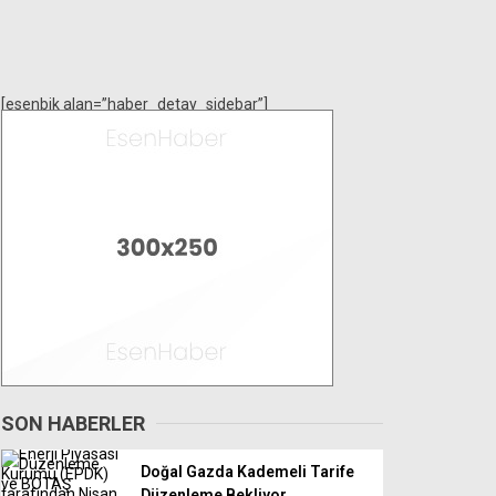
[esenbik alan=”haber_detay_sidebar”]
SON HABERLER
Doğal Gazda Kademeli Tarife
Düzenleme Bekliyor