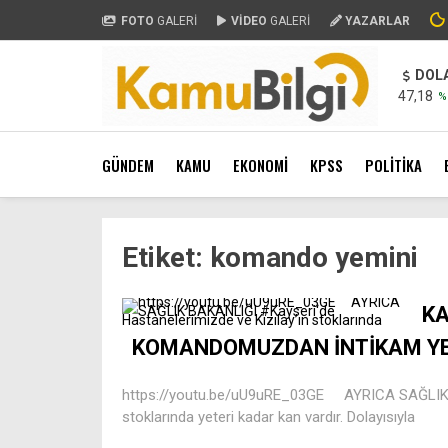
FOTO
GALERİ
VİDEO
GALERİ
YAZARLAR
DOL
47,18
%
GÜNDEM
KAMU
EKONOMİ
KPSS
POLİTİKA
Etiket:
komando yemini
KA
KOMANDOMUZDAN İNTİKAM YE
https://youtu.be/uU9uRE_03GE AYRICA SAĞLIK BA
stoklarında yeteri kadar kan vardır. Dolayısıyla