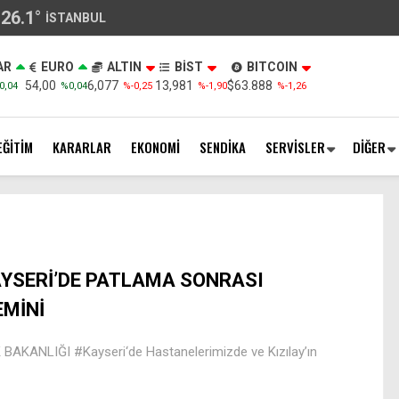
26.1
°
İSTANBUL
AR
EURO
ALTIN
BİST
BITCOIN
54,00
6,077
13,981
$63.888
0,04
%0,04
%-0,25
%-1,90
%-1,26
EĞİTİM
KARARLAR
EKONOMİ
SENDİKA
SERVİSLER
DİĞER
YSERİ’DE PATLAMA SONRASI
MİNİ
KANLIĞI #Kayseri‘de Hastanelerimizde ve Kızılay’ın