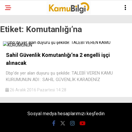
Etiket:
Komutanlığı’na
Sahil Güvenlik Komutanlığı’na 2 engelli işçi
alınacak
Dbp’de yer alan duyuru şu şekilde: TALEBİ VEREN KAMU
KURUMUNUN ADI : SAHİL GÜVENLİK KARADENİZ
26 Aralık 2016 Pazartesi 14:28
Sosyal medya hesaplarımızı keşfedin