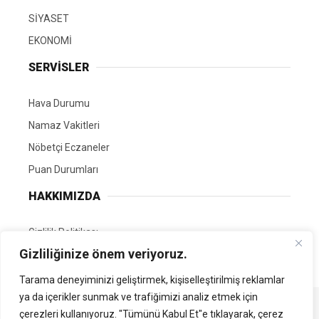
SİYASET
EKONOMİ
SERVİSLER
Hava Durumu
Namaz Vakitleri
Nöbetçi Eczaneler
Puan Durumları
HAKKIMIZDA
Gizlilik Politikası
Gizliliğinize önem veriyoruz.
GÖNÜLLÜ EDİTÖRÜMÜZ OL
Tarama deneyiminizi geliştirmek, kişiselleştirilmiş reklamlar
ya da içerikler sunmak ve trafiğimizi analiz etmek için
Tüm Hakları Saklıdır. | Kamubilgi.com | 2026
çerezleri kullanıyoruz. "Tümünü Kabul Et"e tıklayarak, çerez