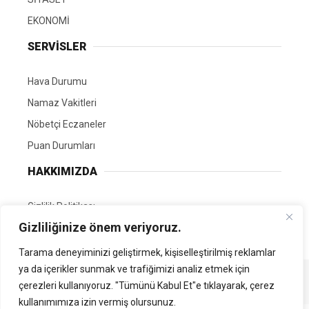
EKONOMİ
SERVİSLER
Hava Durumu
Namaz Vakitleri
Nöbetçi Eczaneler
Puan Durumları
HAKKIMIZDA
Gizlilik Politikası
Gizliliğinize önem veriyoruz.
GÖNÜLLÜ EDİTÖRÜMÜZ OL
Tarama deneyiminizi geliştirmek, kişiselleştirilmiş reklamlar
ya da içerikler sunmak ve trafiğimizi analiz etmek için
Tüm Hakları Saklıdır. | Kamubilgi.com | 2026
çerezleri kullanıyoruz. "Tümünü Kabul Et"e tıklayarak, çerez
kullanımımıza izin vermiş olursunuz.