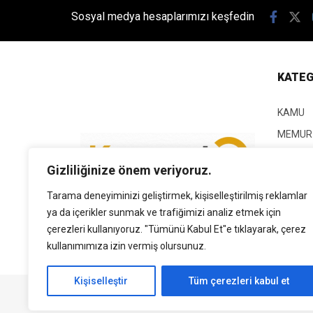
Sosyal medya hesaplarımızı keşfedin
KATEG
KAMU
MEMUR
KPSS
Gizliliğinize önem veriyoruz.
EĞİTİM
Tarama deneyiminizi geliştirmek, kişiselleştirilmiş reklamlar
GÜNCEL
ya da içerikler sunmak ve trafiğimizi analiz etmek için
SİYASE
çerezleri kullanıyoruz. "Tümünü Kabul Et"e tıklayarak, çerez
EKONO
kullanımımıza izin vermiş olursunuz.
Kişiselleştir
Tüm çerezleri kabul et
Tüm Hakları Saklıdır. | Kamubilgi.com | 2026