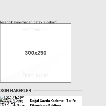
[esenbik alan=”haber_detay_sidebar”]
SON HABERLER
Doğal Gazda Kademeli Tarife
Düzenleme Bekliyor