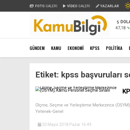
FOTO
GALERİ
VİDEO
GALERİ
YAZARLAR
DOL
47,18
%
GÜNDEM
KAMU
EKONOMİ
KPSS
POLİTİKA
Etiket:
kpss başvuruları s
KP
Ölçme, Seçme ve Yerleştirme Merkezince (ÖSYM),
Yetenek-Genel
20 Mayıs 2018 Pazar 16:49