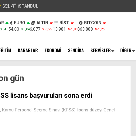
23.4
°
İSTANBUL
AR
EURO
ALTIN
BİST
BITCOIN
54,00
6,077
13,981
$63.888
0,04
%0,04
%-0,25
%-1,90
%-1,26
EĞİTİM
KARARLAR
EKONOMİ
SENDİKA
SERVİSLER
DİĞER
on gün
SS lisans başvuruları sona erdi
 Kamu Personel Seçme Sınavı (KPSS) lisans düzeyi Genel